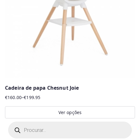
Cadeira de papa Chesnut Joie
€
160.00
–
€
199.95
Price
range:
Ver opções
€160.00
This
P
through
r
product
€199.95
o
d