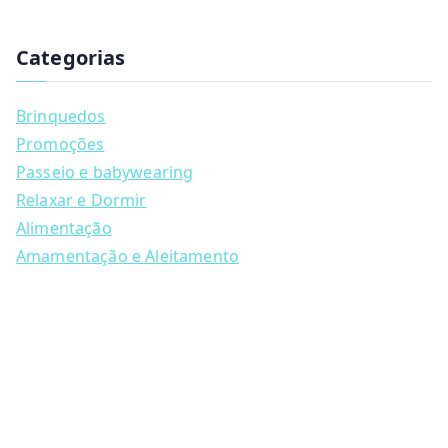
has
u
multiple
c
t
Categorias
variants.
s
s
The
e
a
options
Brinquedos
r
may
c
Promoções
h
be
Passeio e babywearing
chosen
Relaxar e Dormir
on
Alimentação
the
Amamentação e Aleitamento
product
page