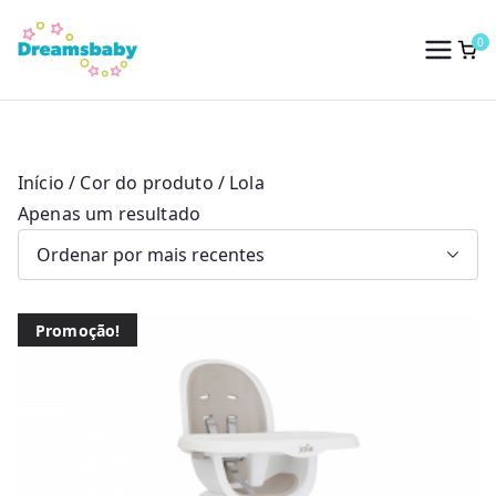
Saltar
para
0
Dreams Baby
o
conteúdo
Início
/ Cor do produto / Lola
Apenas um resultado
Promoção!