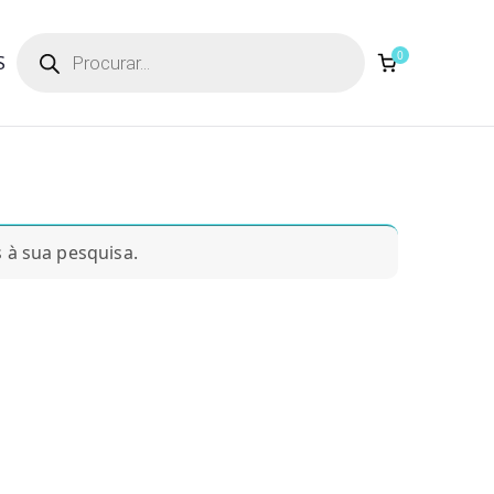
Products
search
0
S
à sua pesquisa.