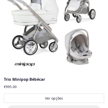
Trio Minipop Bébécar
€
995.00
Ver opções
This
P