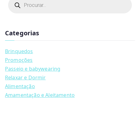
r
product
o
d
has
u
multiple
c
t
Categorias
variants.
s
s
The
e
a
options
Brinquedos
r
may
c
Promoções
h
be
Passeio e babywearing
chosen
Relaxar e Dormir
on
Alimentação
the
Amamentação e Aleitamento
product
page