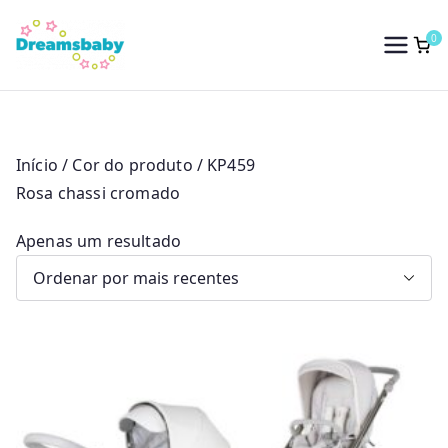
Saltar
para
0
Dreams Baby
o
conteúdo
Início
/ Cor do produto / KP459
Rosa chassi cromado
Apenas um resultado