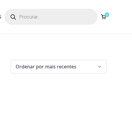
Products
search
0
S