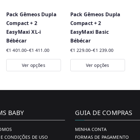
p
o
Pack Gêmeos Dupla
Pack Gêmeos Dupla
r
Compact + 2
Compact + 2
m
EasyMaxi XL-i
EasyMaxi Basic
a
Bébécar
Bébécar
i
€
1 401.00
–
€
1 411.00
€
1 229.00
–
€
1 239.00
s
Price
Price
r
range:
range:
Ver opções
Ver opções
€1
€1
e
This
This
401.00
229.00
c
product
product
through
through
e
has
has
€1
€1
n
411.00
239.00
multiple
multiple
t
variants.
variants.
MS BABY
GUIA DE COMPRAS
e
The
The
s
options
options
OMOS
MINHA CONTA
may
may
E CONDIÇÕES DE USO
FORMAS DE PAGAMENTO