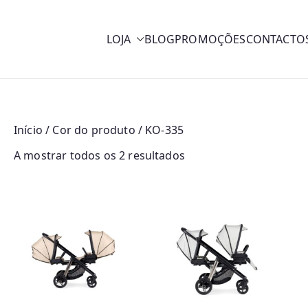
LOJA
BLOG
PROMOÇÕES
CONTACTO
y
Início
/ Cor do produto / KO-335
O
A mostrar todos os 2 resultados
r
d
e
n
a
d
o