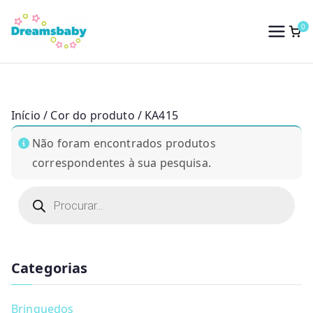
Saltar
para
0
Dreams Baby
o
conteúdo
Início
/ Cor do produto / KA415
Não foram encontrados produtos
correspondentes à sua pesquisa.
P
r
o
d
u
c
t
Categorias
s
s
e
a
Brinquedos