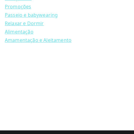
r
c
Promoções
h
Passeio e babywearing
Relaxar e Dormir
Alimentação
Amamentação e Aleitamento