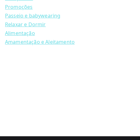
r
c
Promoções
h
Passeio e babywearing
Relaxar e Dormir
Alimentação
Amamentação e Aleitamento