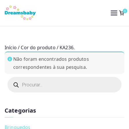
Saltar
para
0
Dreams Baby
o
conteúdo
Início
/ Cor do produto / KA236.
Não foram encontrados produtos
correspondentes à sua pesquisa.
P
r
o
d
u
c
t
Categorias
s
s
e
a
Brinquedos