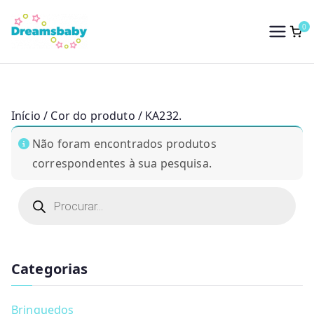
Saltar
para
0
Dreams Baby
o
conteúdo
Início
/ Cor do produto / KA232.
Não foram encontrados produtos
correspondentes à sua pesquisa.
P
r
o
d
u
c
t
Categorias
s
s
e
a
Brinquedos