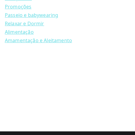
r
c
Promoções
h
Passeio e babywearing
Relaxar e Dormir
Alimentação
Amamentação e Aleitamento