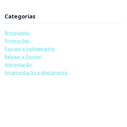
has
u
multiple
c
t
Categorias
variants.
s
s
The
e
a
options
Brinquedos
r
may
c
Promoções
h
be
Passeio e babywearing
chosen
Relaxar e Dormir
on
Alimentação
the
Amamentação e Aleitamento
product
page