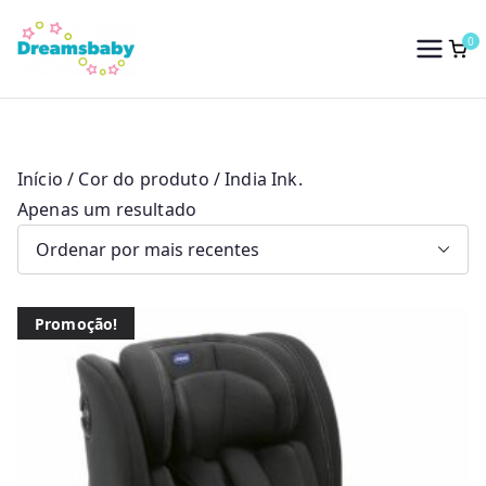
Saltar
para
0
Dreams Baby
o
conteúdo
Início
/ Cor do produto / India Ink.
Apenas um resultado
Promoção!