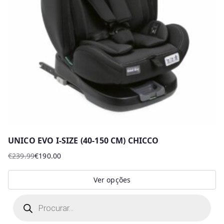
UNICO EVO I-SIZE (40-150 CM) CHICCO
€
239.99
€
190.00
O
O
preço
preço
Ver opções
original
atual
This
P
era:
é:
r
product
€239.99.
€190.00.
o
d