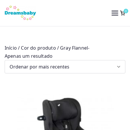
Saltar
para
0
Dreams Baby
o
conteúdo
Início
/ Cor do produto / Gray Flannel-
Apenas um resultado