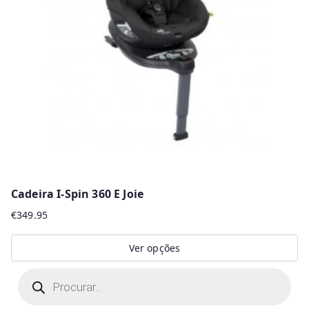
Cadeira I-Spin 360 E Joie
€
349.95
Ver opções
This
P
r
product
o
d