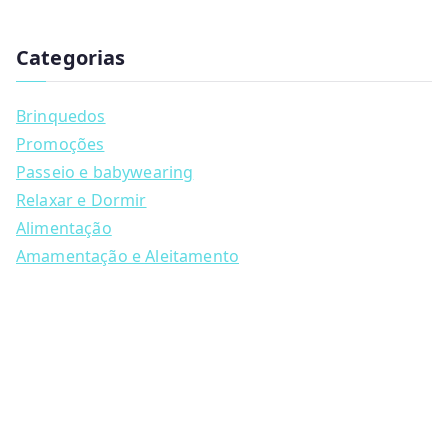
has
u
multiple
c
t
Categorias
variants.
s
s
The
e
a
options
Brinquedos
r
may
c
Promoções
h
be
Passeio e babywearing
chosen
Relaxar e Dormir
on
Alimentação
the
Amamentação e Aleitamento
product
page