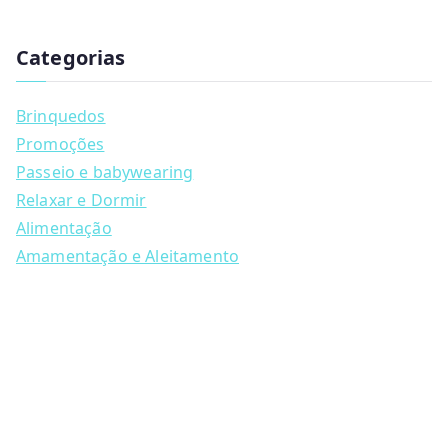
has
u
multiple
c
t
Categorias
variants.
s
s
The
e
a
options
Brinquedos
r
may
c
Promoções
h
be
Passeio e babywearing
chosen
Relaxar e Dormir
on
Alimentação
the
Amamentação e Aleitamento
product
page