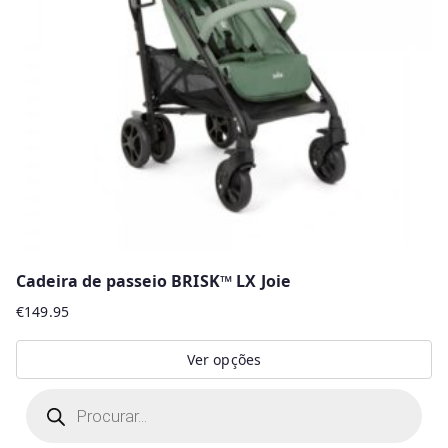
Cadeira de passeio BRISK™ LX Joie
€
149.95
Ver opções
This
P
r
product
o
d