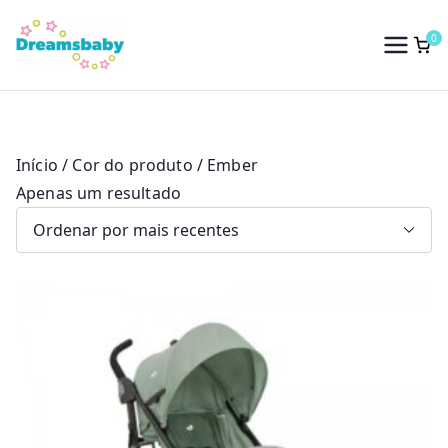
Saltar
para
0
Dreams Baby
o
conteúdo
Início
/ Cor do produto / Ember
Apenas um resultado