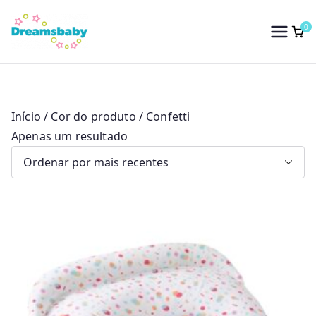
Saltar
para
0
Dreams Baby
o
conteúdo
Início
/ Cor do produto / Confetti
Apenas um resultado