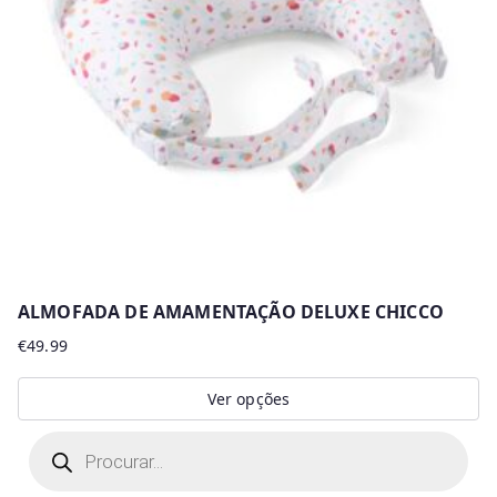
ALMOFADA DE AMAMENTAÇÃO DELUXE CHICCO
€
49.99
Ver opções
This
P
r
product
o
d