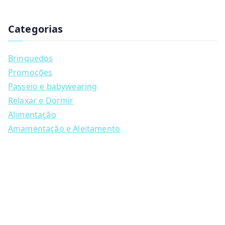
has
u
multiple
c
t
Categorias
variants.
s
s
The
e
a
options
Brinquedos
r
may
c
Promoções
h
be
Passeio e babywearing
chosen
Relaxar e Dormir
on
Alimentação
the
Amamentação e Aleitamento
product
page