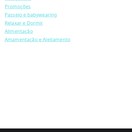
r
c
Promoções
h
Passeio e babywearing
Relaxar e Dormir
Alimentação
Amamentação e Aleitamento