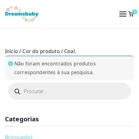
Saltar
para
0
Dreams Baby
o
conteúdo
Início
/ Cor do produto / Coal.
Não foram encontrados produtos
correspondentes à sua pesquisa.
P
r
o
d
u
c
t
Categorias
s
s
e
a
Brinquedos