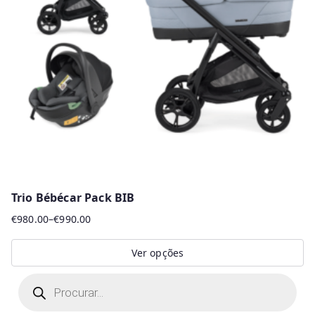
Trio Bébécar Pack BIB
€
980.00
–
€
990.00
Price
range:
Ver opções
€980.00
This
P
through
r
product
€990.00
o
d