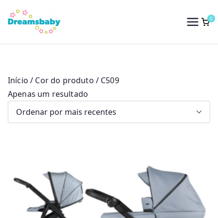
Saltar
para
0
Dreams Baby
o
conteúdo
Início
/ Cor do produto / C509
Apenas um resultado