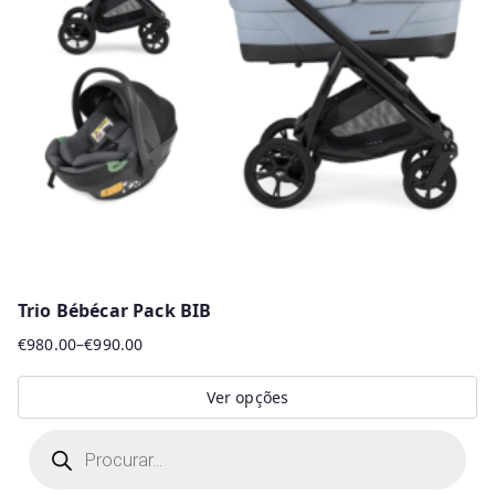
Trio Bébécar Pack BIB
€
980.00
–
€
990.00
Price
range:
Ver opções
€980.00
This
P
through
r
product
€990.00
o
d