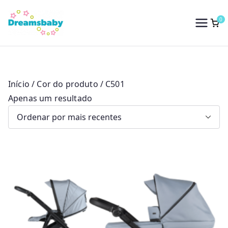
Saltar
para
0
Dreams Baby
o
conteúdo
Início
/ Cor do produto / C501
Apenas um resultado