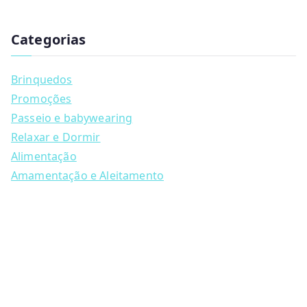
has
u
multiple
c
t
Categorias
variants.
s
s
The
e
a
options
Brinquedos
r
may
c
Promoções
h
be
Passeio e babywearing
chosen
Relaxar e Dormir
on
Alimentação
the
Amamentação e Aleitamento
product
page