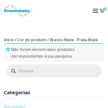
Saltar
para
0
Dreams Baby
o
conteúdo
Início
/ Cor do produto / Branco Mate - Prata Mate
Não foram encontrados produtos
correspondentes à sua pesquisa.
P
r
o
d
u
c
t
Categorias
s
s
e
a
Brinquedos