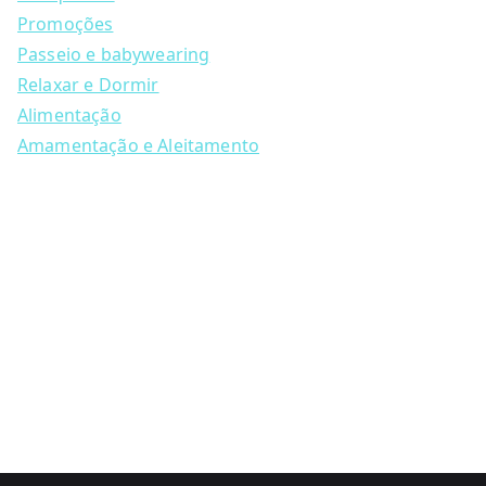
r
c
Promoções
h
Passeio e babywearing
Relaxar e Dormir
Alimentação
Amamentação e Aleitamento