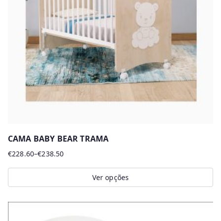
r
m
a
i
s
r
e
c
e
n
CAMA BABY BEAR TRAMA
t
€
228.60
–
€
238.50
Price
e
range:
s
Ver opções
€228.60
This
through
product
€238.50