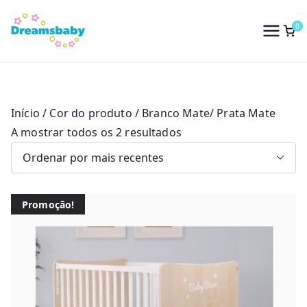
Saltar
para
0
Dreams Baby
o
conteúdo
Início
/ Cor do produto / Branco Mate/ Prata Mate
O
A mostrar todos os 2 resultados
r
d
e
Promoção!
n
a
d
o
p
o