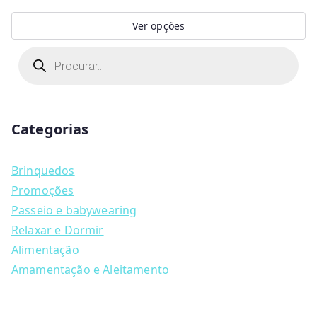
Ver opções
This
P
r
product
o
d
has
u
multiple
c
t
Categorias
variants.
s
s
The
e
a
options
Brinquedos
r
may
c
Promoções
h
be
Passeio e babywearing
chosen
Relaxar e Dormir
on
Alimentação
the
Amamentação e Aleitamento
product
page