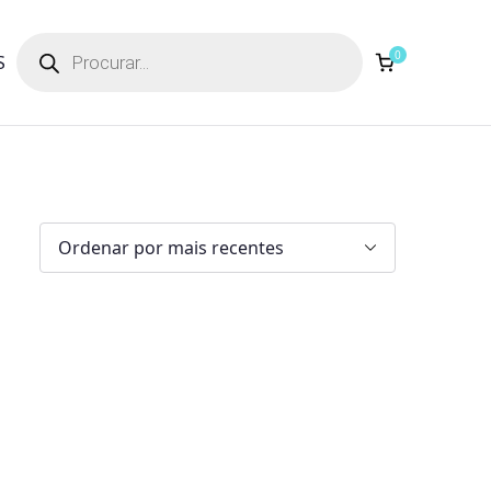
Products
search
0
S