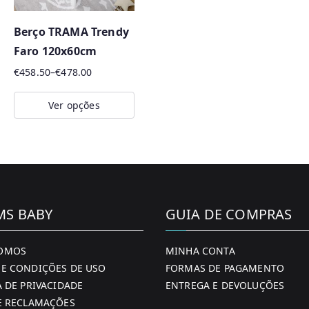
Berço TRAMA Trendy
Faro 120x60cm
€
458.50
–
€
478.00
Price
range:
Ver opções
€458.50
This
through
product
€478.00
has
multiple
variants.
MS BABY
GUIA DE COMPRAS
The
options
OMOS
MINHA CONTA
may
E CONDIÇÕES DE USO
FORMAS DE PAGAMENTO
be
A DE PRIVACIDADE
ENTREGA E DEVOLUÇÕES
chosen
E RECLAMAÇÕES