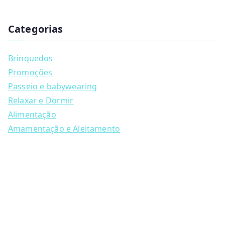
has
u
340.00
multiple
c
t
Categorias
variants.
s
s
The
e
a
options
Brinquedos
r
may
c
Promoções
h
be
Passeio e babywearing
chosen
Relaxar e Dormir
on
Alimentação
the
Amamentação e Aleitamento
product
page