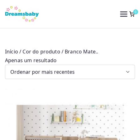
Saltar
para
0
Dreams Baby
o
conteúdo
Início
/ Cor do produto / Branco Mate..
Apenas um resultado