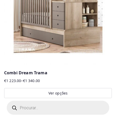
Combi Dream Trama
€
1 223.00
–
€
1 340.00
Price
range:
Ver opções
€1
This
P
223.00
r
product
through
o
d
€1