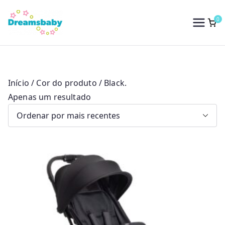
Saltar
para
0
Dreams Baby
o
conteúdo
Início
/ Cor do produto / Black.
Apenas um resultado