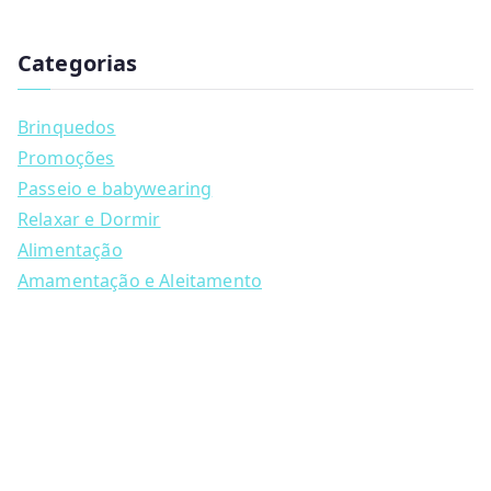
has
u
multiple
c
t
Categorias
variants.
s
s
The
e
a
options
Brinquedos
r
may
c
Promoções
h
be
Passeio e babywearing
chosen
Relaxar e Dormir
on
Alimentação
the
Amamentação e Aleitamento
product
page