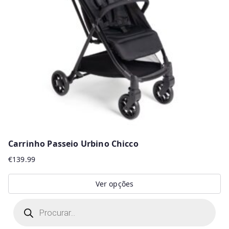
Carrinho Passeio Urbino Chicco
€
139.99
Ver opções
This
P
r
product
o
d