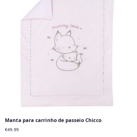
multiple
variants.
The
options
may
be
chosen
on
the
product
page
Manta para carrinho de passeio Chicco
€
49.99