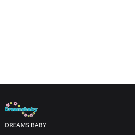
product
page
DREAMS BABY