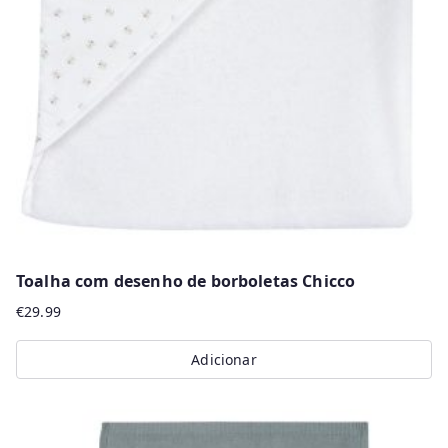
r
m
a
i
s
r
e
c
e
n
Toalha com desenho de borboletas Chicco
t
€
29.99
e
s
Adicionar