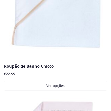
Roupão de Banho Chicco
€
22.99
Ver opções
This
product
has