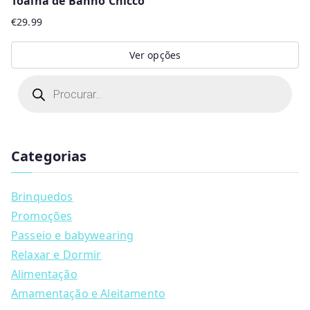
Toalha de Banho Chicco
€
29.99
Ver opções
This
P
r
product
o
d
has
u
multiple
c
t
Categorias
variants.
s
s
The
e
a
options
Brinquedos
r
may
c
Promoções
h
be
Passeio e babywearing
chosen
Relaxar e Dormir
on
Alimentação
the
Amamentação e Aleitamento