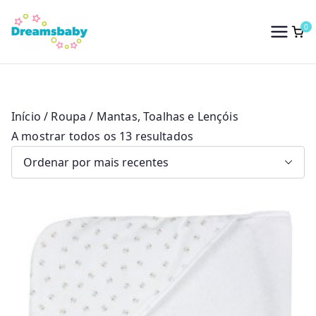
Saltar
para
0
Dreams Baby
o
conteúdo
Início
/
Roupa
/ Mantas, Toalhas e Lençóis
O
A mostrar todos os 13 resultados
r
d
e
n
a
d
o
p
o