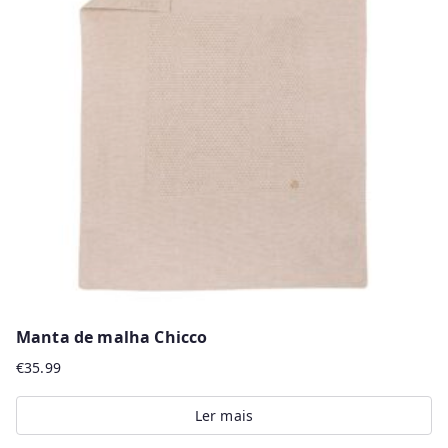
The
options
may
be
chosen
on
the
product
page
Manta de malha Chicco
€
35.99
Ler mais