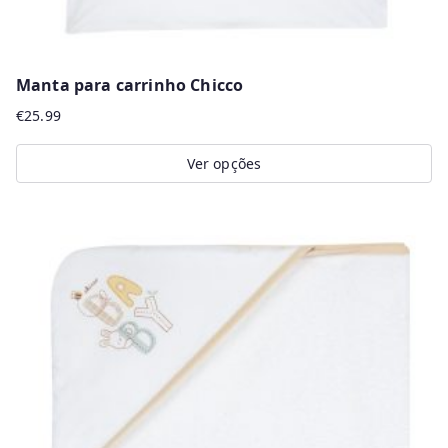
Manta para carrinho Chicco
€
25.99
Ver opções
This
product
has
multiple
variants.
The
options
may
be