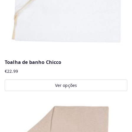
chosen
on
the
product
page
Toalha de banho Chicco
€
22.99
Ver opções
This
product
has
multiple
variants.