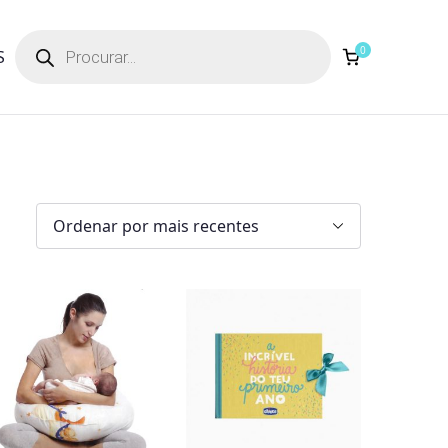
Products
search
0
S