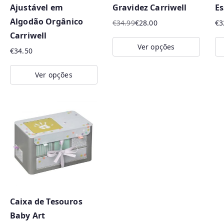
Ajustável em
Gravidez Carriwell
Es
Algodão Orgânico
€
34.99
€
28.00
€
3
O
O
Carriwell
preço
preço
Ver opções
€
34.50
original
atual
This
era:
é:
Ver opções
product
€34.99.
€28.00.
This
has
product
multiple
has
variants.
multiple
The
variants.
options
The
may
options
be
may
chosen
Caixa de Tesouros
be
on
Baby Art
chosen
the