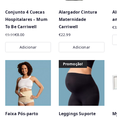
p
o
Conjunto 4 Cuecas
Alargador Cintura
A
r
Hospitalares – Mum
Maternidade
a
m
To Be Carriwell
Carriwell
€
3
a
€
9.99
€
8.00
€
22.99
i
O
O
s
preço
preço
Adicionar
Adicionar
original
atual
r
era:
é:
e
€9.99.
€8.00.
Promoção!
c
e
n
t
e
s
Faixa Pós-parto
Leggings Suporte
My