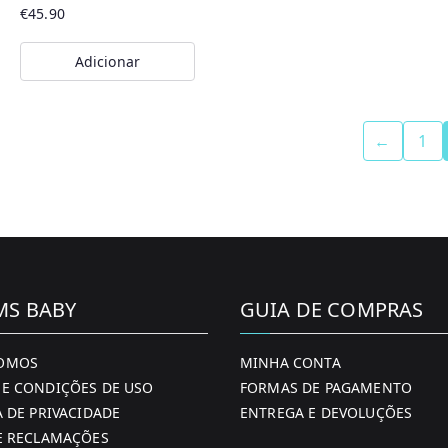
on
product
€
45.90
the
page
Adicionar
product
page
←
1
MS BABY
GUIA DE COMPRAS
OMOS
MINHA CONTA
E CONDIÇÕES DE USO
FORMAS DE PAGAMENTO
A DE PRIVACIDADE
ENTREGA E DEVOLUÇÕES
E RECLAMAÇÕES