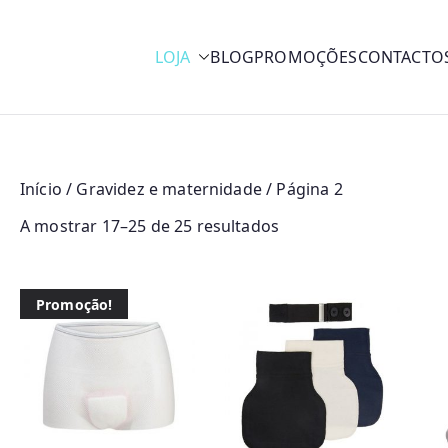
LOJA
BLOG
PROMOÇÕES
CONTACTO
y
Início
/
Gravidez e maternidade
/ Página 2
O
A mostrar 17–25 de 25 resultados
r
d
Promoção!
e
n
a
d
o