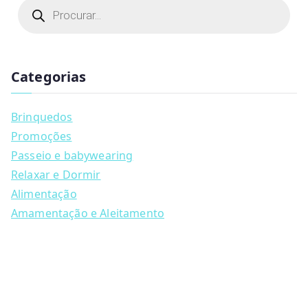
P
r
o
d
u
c
t
Categorias
s
s
e
a
Brinquedos
r
c
Promoções
h
Passeio e babywearing
Relaxar e Dormir
Alimentação
Amamentação e Aleitamento