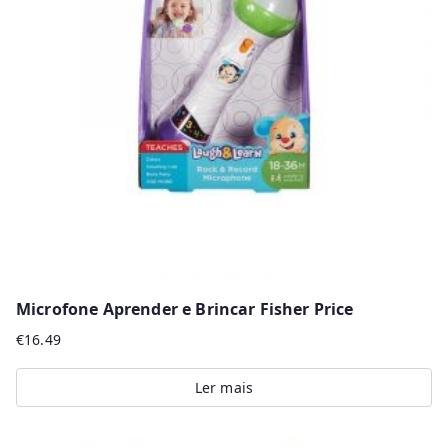
o
r
m
a
i
s
r
e
c
e
n
Microfone Aprender e Brincar Fisher Price
t
€
16.49
e
s
Ler mais