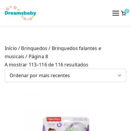
Saltar
para
0
Dreams Baby
o
conteúdo
Início
/
Brinquedos
/
Brinquedos falantes e
musicais
/ Página 8
O
A mostrar 113–116 de 116 resultados
r
d
e
n
a
d
o
p