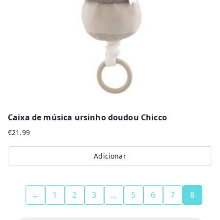
Caixa de música ursinho doudou Chicco
€
21.99
Adicionar
←
1
2
3
…
5
6
7
8