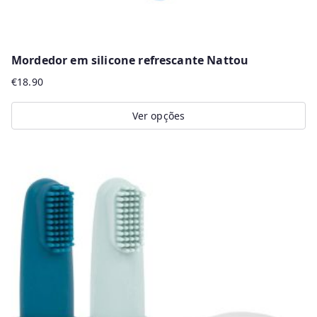
Mordedor em silicone refrescante Nattou
€
18.90
Ver opções
This
product
has
multiple
variants.
The
options
may
be