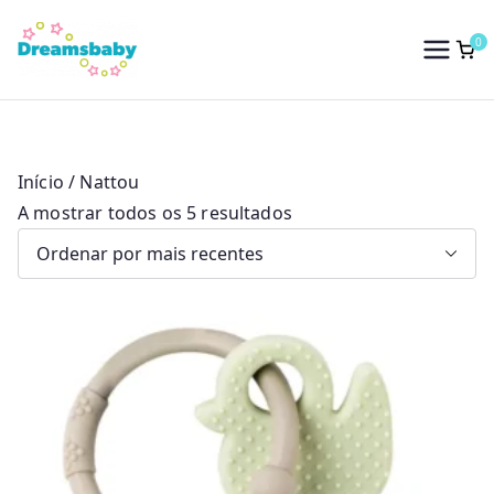
Saltar
para
0
Dreams Baby
o
conteúdo
Início
/ Nattou
O
A mostrar todos os 5 resultados
r
d
e
n
a
d
o
p
o