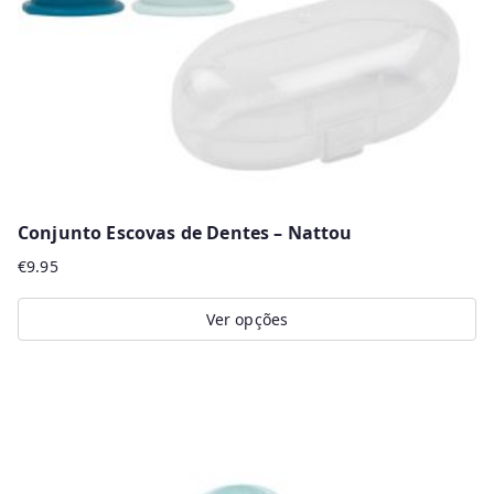
chosen
on
the
product
page
Conjunto Escovas de Dentes – Nattou
€
9.95
Ver opções
This
product
has
multiple
variants.