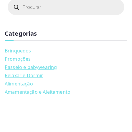
This
P
r
product
o
d
has
u
multiple
c
t
Categorias
variants.
s
s
The
e
a
options
Brinquedos
r
may
c
Promoções
h
be
Passeio e babywearing
chosen
Relaxar e Dormir
on
Alimentação
the
Amamentação e Aleitamento
product
page