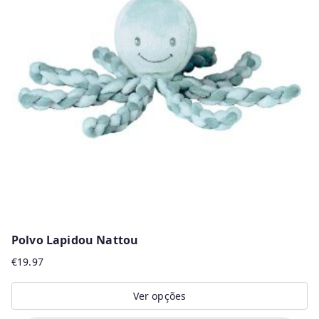
The
options
may
be
chosen
on
the
product
page
Polvo Lapidou Nattou
€
19.97
Ver opções