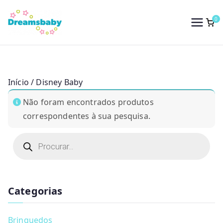
Saltar
para
0
Dreams Baby
o
conteúdo
Início
/ Disney Baby
Não foram encontrados produtos
correspondentes à sua pesquisa.
P
r
o
d
u
c
t
Categorias
s
s
e
a
Brinquedos