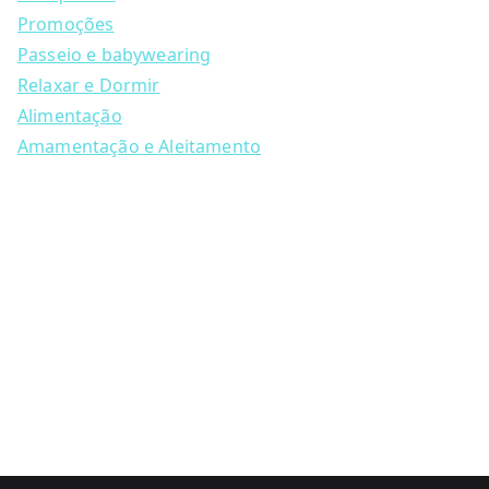
r
c
Promoções
h
Passeio e babywearing
Relaxar e Dormir
Alimentação
Amamentação e Aleitamento